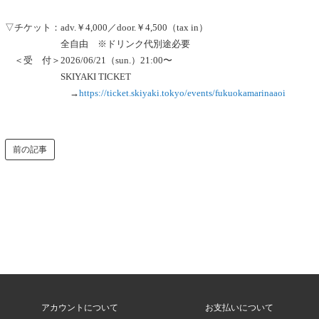
▽チケット：adv.￥4,000／door.￥4,500（tax in）
全自由 ※ドリンク代別途必要
＜受 付＞2026/06/21（sun.）21:00〜
SKIYAKI TICKET
→
https://ticket.skiyaki.tokyo/events/fukuokamarinaaoi
前の記事
アカウントについて
お支払いについて