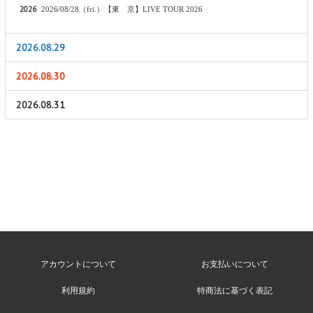
2026
2026/08/28（fri.）【東 京】LIVE TOUR 2026
2026.08.29
2026.08.30
2026.08.31
アカウントについて
お支払いについて
利用規約
特商法に基づく表記