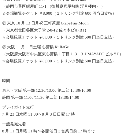
（静岡市葵区紺屋町 11-1 （徳川慶喜屋敷跡 浮⽉楼内） ）
☆会場観覧チケット ￥8,000（１ドリンク別途 600 円当⽇⽀払）
② 東京 10 ⽉ 13 ⽇⽉祝 三軒茶屋 GrapeFruitMoon
（東京都世⽥⾕区太⼦堂 2-8-12 佐々⽊ビル B1）
☆会場観覧チケット ￥8,000（１ドリンク別途 600 円当⽇⽀払）
③ ⼤阪 11 ⽉ 1 ⽇⼟曜 ⼼斎橋 KuRaGe
（⼤阪府⼤阪市中央区東⼼斎橋１丁⽬１３−３ UMAYADO ビル５F）
☆会場観覧チケット ￥8,000（１ドリンク別途 600 円当⽇⽀払）
時間
東京・⼤阪 第⼀部 12:30/13:00 第⼆部 15:30/16:00
静岡 第⼀部 11:00/11:30 第⼆部 13:30/14:00
プレイガイド先⾏
7 ⽉ 23 ⽇⽔曜 11:00〜8 ⽉ 3 ⽇⽇曜 17 時
⼀般発売先着
8 ⽉ 11 ⽇⽉曜 11 時〜各開催⽇３営業⽇前 17 時まで