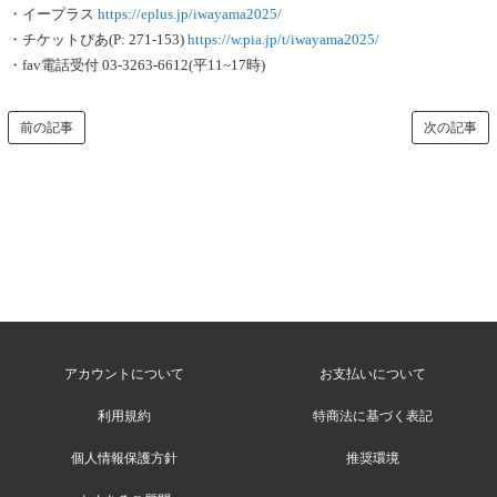
・イープラス
https://eplus.jp/iwayama2025/
・チケットぴあ(P: 271-153)
https://w.pia.jp/t/iwayama2025/
・fav電話受付 03-3263-6612(平11~17時)
前の記事
次の記事
アカウントについて
お支払いについて
利用規約
特商法に基づく表記
個人情報保護方針
推奨環境