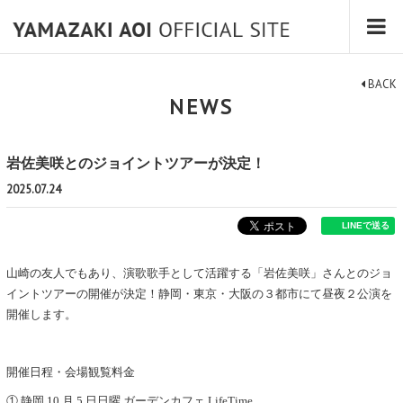
BACK
NEWS
岩佐美咲とのジョイントツアーが決定！
2025.07.24
山崎の友人でもあり、演歌歌手として活躍する「岩佐美咲」さんとのジョ
イントツアーの開催が決定！静岡・東京・大阪の３都市にて昼夜２公演を
開催します。
開催⽇程・会場観覧料⾦
① 静岡 10 ⽉ 5 ⽇⽇曜 ガーデンカフェ LifeTime