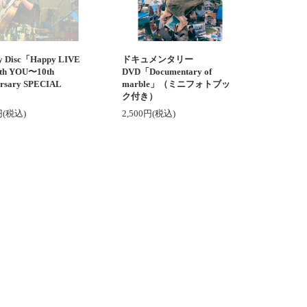
ay Disc「Happy LIVE
ドキュメンタリー
ith YOU〜10th
DVD「Documentary of
ersary SPECIAL
marble」（ミニフォトブッ
」
ク付き）
円(税込)
2,500円(税込)